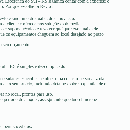
a Esperança do Sul – RS significa contar com a expertise e
ão. Por que escolher a Revlo?
Revlo é sinônimo de qualidade e inovação.
ada cliente e oferecemos soluções sob medida.
ecer suporte técnico e resolver qualquer eventualidade.
r que os equipamentos cheguem ao local desejado no prazo
ao seu orçamento.
Sul – RS é simples e descomplicado:
ecessidades específicas e obter uma cotação personalizada.
a ao seu projeto, incluindo detalhes sobre a quantidade e
es no local, prontas para uso.
 o período de aluguel, assegurando que tudo funcione
os bem-sucedidos: