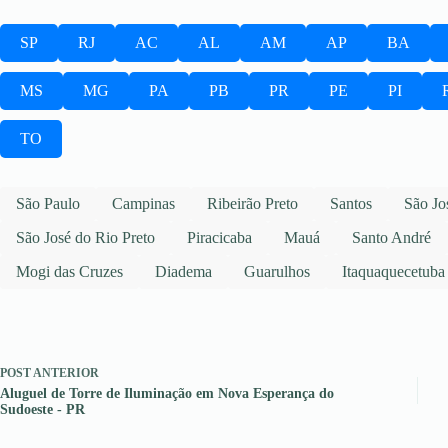
SP
RJ
AC
AL
AM
AP
BA
MS
MG
PA
PB
PR
PE
PI
TO
São Paulo
Campinas
Ribeirão Preto
Santos
São Jo
São José do Rio Preto
Piracicaba
Mauá
Santo André
Mogi das Cruzes
Diadema
Guarulhos
Itaquaquecetuba
POST
ANTERIOR
Aluguel de Torre de Iluminação em Nova Esperança do
Sudoeste - PR