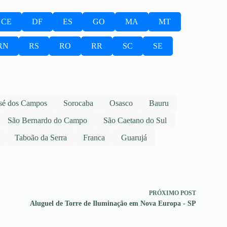
CE
DF
ES
GO
MA
MT
RN
RS
RO
RR
SC
SE
sé dos Campos
Sorocaba
Osasco
Bauru
São Bernardo do Campo
São Caetano do Sul
Taboão da Serra
Franca
Guarujá
PRÓXIMO
POST
Aluguel de Torre de Iluminação em Nova Europa - SP