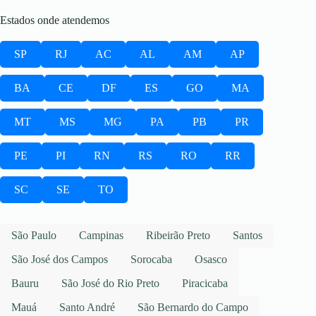
Estados onde atendemos
SP
RJ
AC
AL
AM
AP
BA
CE
DF
ES
GO
MA
MT
MS
MG
PA
PB
PR
PE
PI
RN
RS
RO
RR
SC
SE
TO
São Paulo
Campinas
Ribeirão Preto
Santos
São José dos Campos
Sorocaba
Osasco
Bauru
São José do Rio Preto
Piracicaba
Mauá
Santo André
São Bernardo do Campo