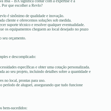
a Ibiá – BA significa contar com a expertise e a
. Por que escolher a Revlo?
Revlo é sinônimo de qualidade e inovação.
ada cliente e oferecemos soluções sob medida.
ecer suporte técnico e resolver qualquer eventualidade.
r que os equipamentos cheguem ao local desejado no prazo
ao seu orçamento.
imples e descomplicado:
ecessidades específicas e obter uma cotação personalizada.
a ao seu projeto, incluindo detalhes sobre a quantidade e
es no local, prontas para uso.
 o período de aluguel, assegurando que tudo funcione
os bem-sucedidos: