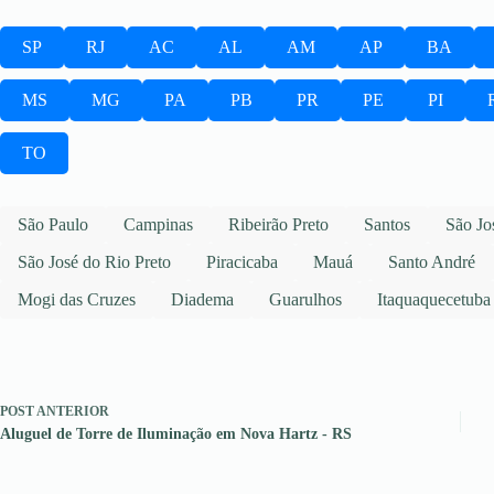
SP
RJ
AC
AL
AM
AP
BA
MS
MG
PA
PB
PR
PE
PI
TO
São Paulo
Campinas
Ribeirão Preto
Santos
São Jo
São José do Rio Preto
Piracicaba
Mauá
Santo André
Mogi das Cruzes
Diadema
Guarulhos
Itaquaquecetuba
POST
ANTERIOR
Aluguel de Torre de Iluminação em Nova Hartz - RS