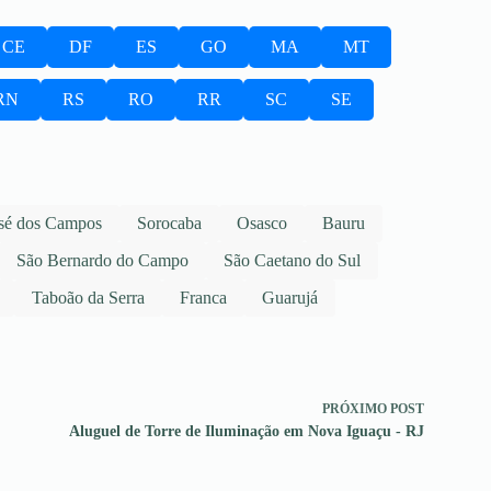
CE
DF
ES
GO
MA
MT
RN
RS
RO
RR
SC
SE
sé dos Campos
Sorocaba
Osasco
Bauru
São Bernardo do Campo
São Caetano do Sul
Taboão da Serra
Franca
Guarujá
PRÓXIMO
POST
Aluguel de Torre de Iluminação em Nova Iguaçu - RJ