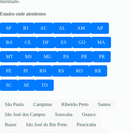
iluminado.
Estados onde atendemos
SP
RJ
AC
AL
AM
AP
BA
CE
DF
ES
GO
MA
MT
MS
MG
PA
PB
PR
PE
PI
RN
RS
RO
RR
SC
SE
TO
São Paulo
Campinas
Ribeirão Preto
Santos
São José dos Campos
Sorocaba
Osasco
Bauru
São José do Rio Preto
Piracicaba