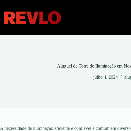
Pular
para
o
conteúdo
Aluguel de Torre de Iluminação em N
julho 4, 2024
alu
A necessidade de iluminação eficiente e confiável é comum em diversos 