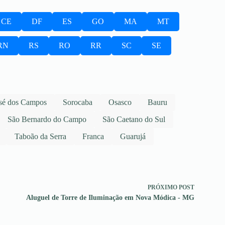
CE
DF
ES
GO
MA
MT
RN
RS
RO
RR
SC
SE
sé dos Campos
Sorocaba
Osasco
Bauru
São Bernardo do Campo
São Caetano do Sul
Taboão da Serra
Franca
Guarujá
PRÓXIMO
POST
Aluguel de Torre de Iluminação em Nova Módica - MG