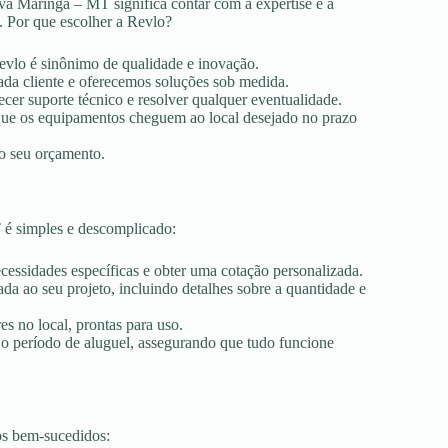
va Maringá – MT significa contar com a expertise e a
. Por que escolher a Revlo?
Revlo é sinônimo de qualidade e inovação.
ada cliente e oferecemos soluções sob medida.
ecer suporte técnico e resolver qualquer eventualidade.
r que os equipamentos cheguem ao local desejado no prazo
ao seu orçamento.
 é simples e descomplicado:
ecessidades específicas e obter uma cotação personalizada.
a ao seu projeto, incluindo detalhes sobre a quantidade e
es no local, prontas para uso.
 o período de aluguel, assegurando que tudo funcione
os bem-sucedidos: