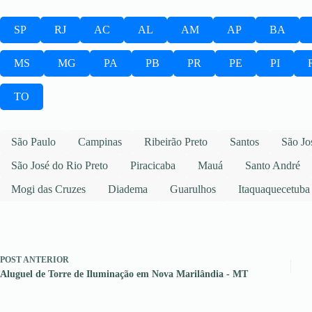
SP
RJ
AC
AL
AM
AP
BA
MS
MG
PA
PB
PR
PE
PI
TO
São Paulo
Campinas
Ribeirão Preto
Santos
São Jo
São José do Rio Preto
Piracicaba
Mauá
Santo André
Mogi das Cruzes
Diadema
Guarulhos
Itaquaquecetuba
POST
ANTERIOR
Aluguel de Torre de Iluminação em Nova Marilândia - MT