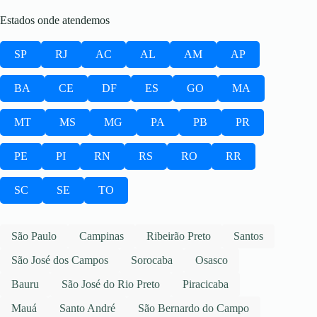
Estados onde atendemos
SP
RJ
AC
AL
AM
AP
BA
CE
DF
ES
GO
MA
MT
MS
MG
PA
PB
PR
PE
PI
RN
RS
RO
RR
SC
SE
TO
São Paulo
Campinas
Ribeirão Preto
Santos
São José dos Campos
Sorocaba
Osasco
Bauru
São José do Rio Preto
Piracicaba
Mauá
Santo André
São Bernardo do Campo