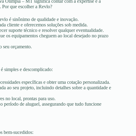
va Olímpia – MT significa contar com a expertise e a
. Por que escolher a Revlo?
Revlo é sinônimo de qualidade e inovação.
ada cliente e oferecemos soluções sob medida.
ecer suporte técnico e resolver qualquer eventualidade.
r que os equipamentos cheguem ao local desejado no prazo
ao seu orçamento.
 é simples e descomplicado:
ecessidades específicas e obter uma cotação personalizada.
a ao seu projeto, incluindo detalhes sobre a quantidade e
es no local, prontas para uso.
 o período de aluguel, assegurando que tudo funcione
os bem-sucedidos: