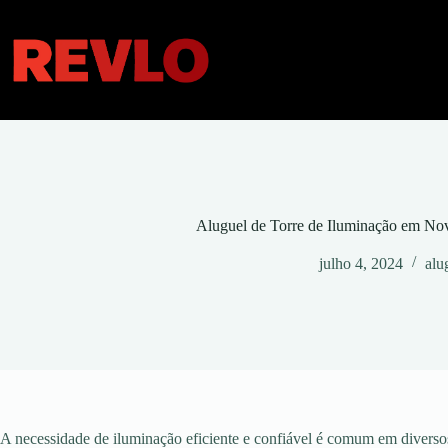
Pular
para
o
conteúdo
Aluguel de Torre de Iluminação em N
julho 4, 2024
alu
A necessidade de iluminação eficiente e confiável é comum em diversos 