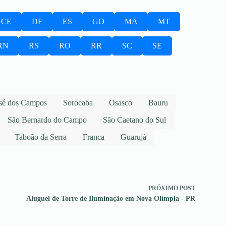
CE
DF
ES
GO
MA
MT
RN
RS
RO
RR
SC
SE
sé dos Campos
Sorocaba
Osasco
Bauru
São Bernardo do Campo
São Caetano do Sul
Taboão da Serra
Franca
Guarujá
PRÓXIMO
POST
Aluguel de Torre de Iluminação em Nova Olímpia - PR