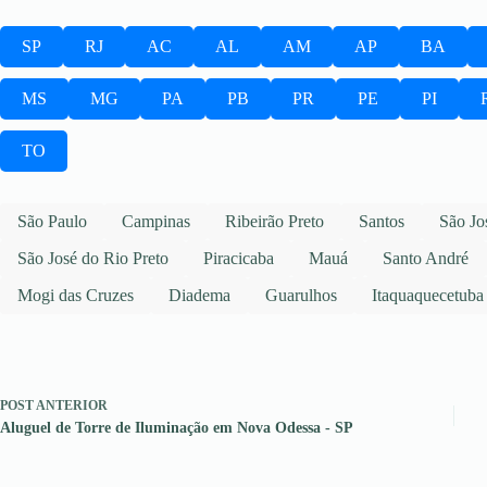
SP
RJ
AC
AL
AM
AP
BA
MS
MG
PA
PB
PR
PE
PI
TO
São Paulo
Campinas
Ribeirão Preto
Santos
São Jo
São José do Rio Preto
Piracicaba
Mauá
Santo André
Mogi das Cruzes
Diadema
Guarulhos
Itaquaquecetuba
POST
ANTERIOR
Aluguel de Torre de Iluminação em Nova Odessa - SP