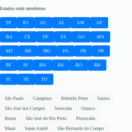
Estados onde atendemos
SP
RJ
AC
AL
AM
AP
BA
CE
DF
ES
GO
MA
MT
MS
MG
PA
PB
PR
PE
PI
RN
RS
RO
RR
SC
SE
TO
São Paulo
Campinas
Ribeirão Preto
Santos
São José dos Campos
Sorocaba
Osasco
Bauru
São José do Rio Preto
Piracicaba
Mauá
Santo André
São Bernardo do Campo