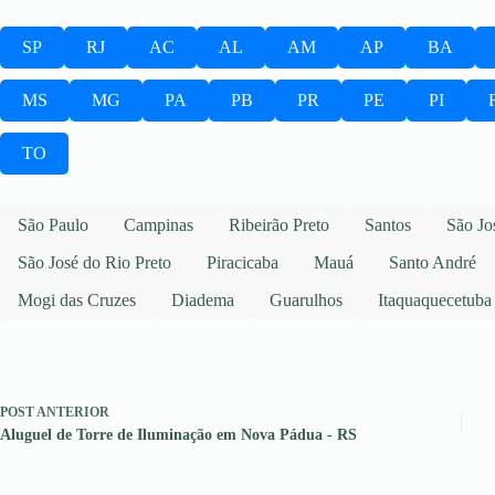
SP
RJ
AC
AL
AM
AP
BA
MS
MG
PA
PB
PR
PE
PI
TO
São Paulo
Campinas
Ribeirão Preto
Santos
São Jo
São José do Rio Preto
Piracicaba
Mauá
Santo André
Mogi das Cruzes
Diadema
Guarulhos
Itaquaquecetuba
POST
ANTERIOR
Aluguel de Torre de Iluminação em Nova Pádua - RS