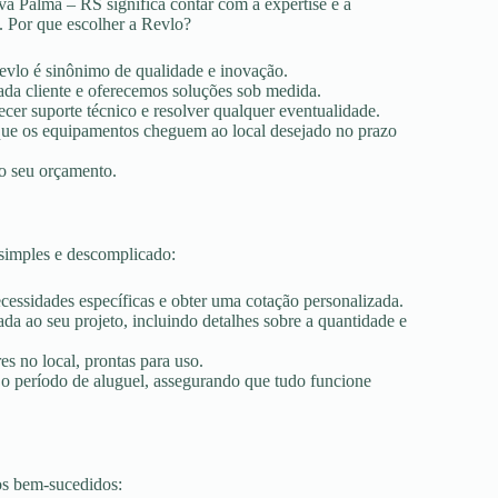
a Palma – RS significa contar com a expertise e a
. Por que escolher a Revlo?
Revlo é sinônimo de qualidade e inovação.
ada cliente e oferecemos soluções sob medida.
ecer suporte técnico e resolver qualquer eventualidade.
r que os equipamentos cheguem ao local desejado no prazo
ao seu orçamento.
simples e descomplicado:
ecessidades específicas e obter uma cotação personalizada.
a ao seu projeto, incluindo detalhes sobre a quantidade e
es no local, prontas para uso.
 o período de aluguel, assegurando que tudo funcione
os bem-sucedidos: