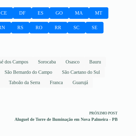
CE
DF
ES
GO
MA
MT
RN
RS
RO
RR
SC
SE
sé dos Campos
Sorocaba
Osasco
Bauru
São Bernardo do Campo
São Caetano do Sul
Taboão da Serra
Franca
Guarujá
PRÓXIMO
POST
Aluguel de Torre de Iluminação em Nova Palmeira - PB