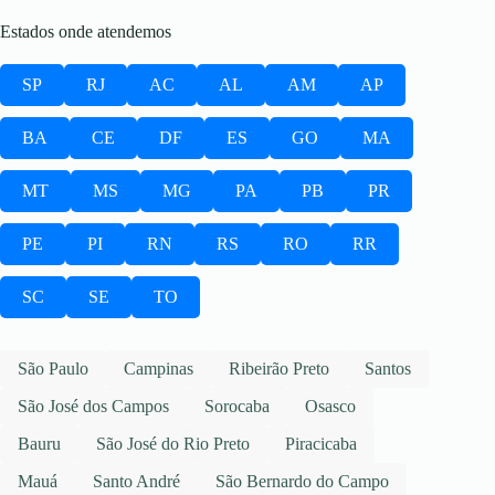
Estados onde atendemos
SP
RJ
AC
AL
AM
AP
BA
CE
DF
ES
GO
MA
MT
MS
MG
PA
PB
PR
PE
PI
RN
RS
RO
RR
SC
SE
TO
São Paulo
Campinas
Ribeirão Preto
Santos
São José dos Campos
Sorocaba
Osasco
Bauru
São José do Rio Preto
Piracicaba
Mauá
Santo André
São Bernardo do Campo