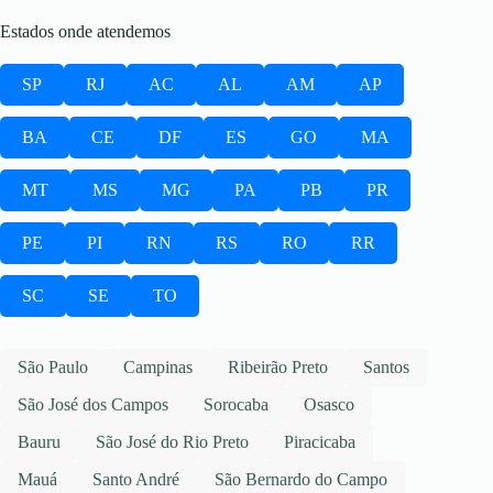
Estados onde atendemos
SP
RJ
AC
AL
AM
AP
BA
CE
DF
ES
GO
MA
MT
MS
MG
PA
PB
PR
PE
PI
RN
RS
RO
RR
SC
SE
TO
São Paulo
Campinas
Ribeirão Preto
Santos
São José dos Campos
Sorocaba
Osasco
Bauru
São José do Rio Preto
Piracicaba
Mauá
Santo André
São Bernardo do Campo