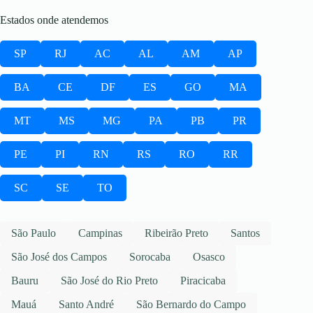
Estados onde atendemos
SP
RJ
AC
AL
AM
AP
BA
CE
DF
ES
GO
MA
MT
MS
MG
PA
PB
PR
PE
PI
RN
RS
RO
RR
SC
SE
TO
São Paulo
Campinas
Ribeirão Preto
Santos
São José dos Campos
Sorocaba
Osasco
Bauru
São José do Rio Preto
Piracicaba
Mauá
Santo André
São Bernardo do Campo