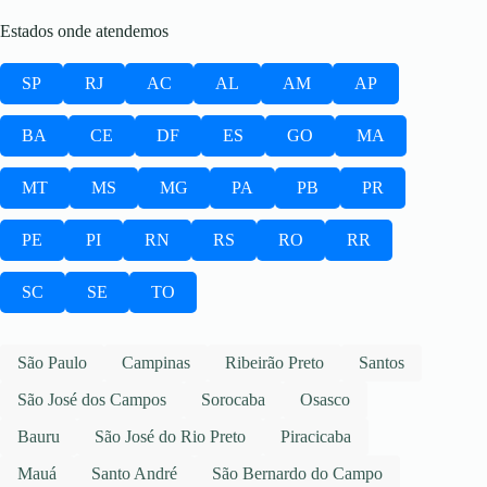
Estados onde atendemos
SP
RJ
AC
AL
AM
AP
BA
CE
DF
ES
GO
MA
MT
MS
MG
PA
PB
PR
PE
PI
RN
RS
RO
RR
SC
SE
TO
São Paulo
Campinas
Ribeirão Preto
Santos
São José dos Campos
Sorocaba
Osasco
Bauru
São José do Rio Preto
Piracicaba
Mauá
Santo André
São Bernardo do Campo