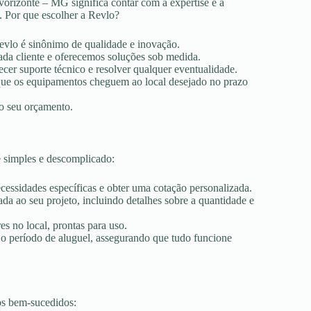
orizonte – MG significa contar com a expertise e a
. Por que escolher a Revlo?
Revlo é sinônimo de qualidade e inovação.
ada cliente e oferecemos soluções sob medida.
ecer suporte técnico e resolver qualquer eventualidade.
r que os equipamentos cheguem ao local desejado no prazo
ao seu orçamento.
 simples e descomplicado:
ecessidades específicas e obter uma cotação personalizada.
a ao seu projeto, incluindo detalhes sobre a quantidade e
es no local, prontas para uso.
 o período de aluguel, assegurando que tudo funcione
os bem-sucedidos: