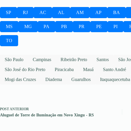
SP
RJ
AC
AL
AM
AP
BA
MS
MG
PA
PB
PR
PE
PI
TO
São Paulo
Campinas
Ribeirão Preto
Santos
São Jo
São José do Rio Preto
Piracicaba
Mauá
Santo André
Mogi das Cruzes
Diadema
Guarulhos
Itaquaquecetuba
POST
ANTERIOR
Aluguel de Torre de Iluminação em Novo Xingu - RS