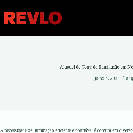
Pular
para
o
conteúdo
Aluguel de Torre de Iluminação em N
julho 4, 2024
alu
A necessidade de iluminação eficiente e confiável é comum em diversos 