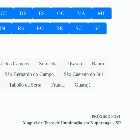
CE
DF
ES
GO
MA
MT
RN
RS
RO
RR
SC
SE
sé dos Campos
Sorocaba
Osasco
Bauru
São Bernardo do Campo
São Caetano do Sul
Taboão da Serra
Franca
Guarujá
PRÓXIMO
POST
Aluguel de Torre de Iluminação em Nuporanga - SP