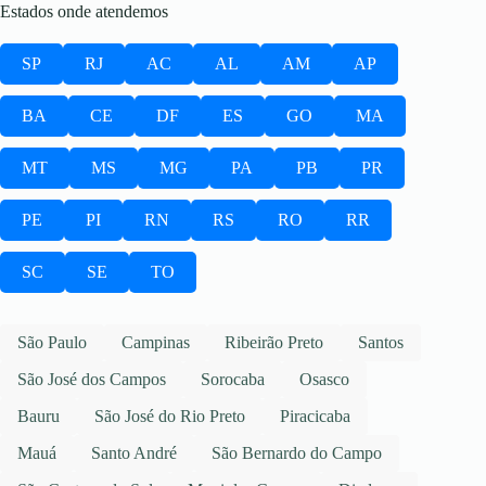
Estados onde atendemos
SP
RJ
AC
AL
AM
AP
BA
CE
DF
ES
GO
MA
MT
MS
MG
PA
PB
PR
PE
PI
RN
RS
RO
RR
SC
SE
TO
São Paulo
Campinas
Ribeirão Preto
Santos
São José dos Campos
Sorocaba
Osasco
Bauru
São José do Rio Preto
Piracicaba
Mauá
Santo André
São Bernardo do Campo