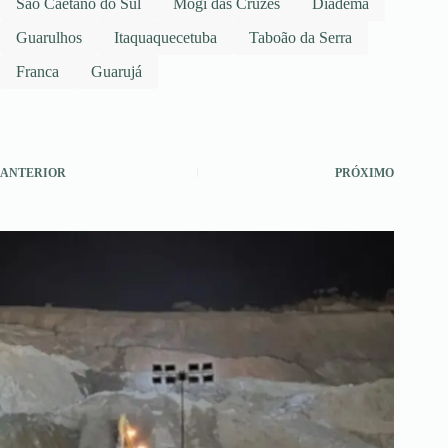
São Caetano do Sul
Mogi das Cruzes
Diadema
Guarulhos
Itaquaquecetuba
Taboão da Serra
Franca
Guarujá
ANTERIOR
PRÓXIMO