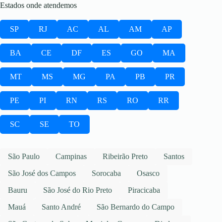
Estados onde atendemos
SP
RJ
AC
AL
AM
AP
BA
CE
DF
ES
GO
MA
MT
MS
MG
PA
PB
PR
PE
PI
RN
RS
RO
RR
SC
SE
TO
São Paulo
Campinas
Ribeirão Preto
Santos
São José dos Campos
Sorocaba
Osasco
Bauru
São José do Rio Preto
Piracicaba
Mauá
Santo André
São Bernardo do Campo