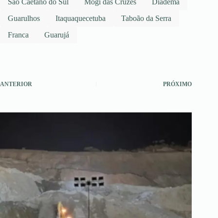
São Caetano do Sul
Mogi das Cruzes
Diadema
Guarulhos
Itaquaquecetuba
Taboão da Serra
Franca
Guarujá
ANTERIOR
PRÓXIMO