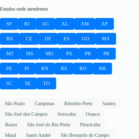
Estados onde atendemos
SP
RJ
AC
AL
AM
AP
BA
CE
DF
ES
GO
MA
MT
MS
MG
PA
PB
PR
PE
PI
RN
RS
RO
RR
SC
SE
TO
São Paulo
Campinas
Ribeirão Preto
Santos
São José dos Campos
Sorocaba
Osasco
Bauru
São José do Rio Preto
Piracicaba
Mauá
Santo André
São Bernardo do Campo