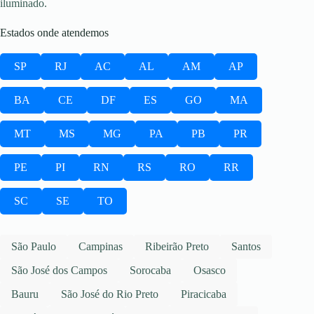
iluminado.
Estados onde atendemos
SP
RJ
AC
AL
AM
AP
BA
CE
DF
ES
GO
MA
MT
MS
MG
PA
PB
PR
PE
PI
RN
RS
RO
RR
SC
SE
TO
São Paulo
Campinas
Ribeirão Preto
Santos
São José dos Campos
Sorocaba
Osasco
Bauru
São José do Rio Preto
Piracicaba