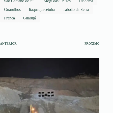
São Caetano do Sul
Mogi das Cruzes
Diadema
Guarulhos
Itaquaquecetuba
Taboão da Serra
Franca
Guarujá
ANTERIOR
PRÓXIMO