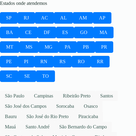
Estados onde atendemos
SP
RJ
AC
AL
AM
AP
BA
CE
DF
ES
GO
MA
MT
MS
MG
PA
PB
PR
PE
PI
RN
RS
RO
RR
SC
SE
TO
São Paulo
Campinas
Ribeirão Preto
Santos
São José dos Campos
Sorocaba
Osasco
Bauru
São José do Rio Preto
Piracicaba
Mauá
Santo André
São Bernardo do Campo