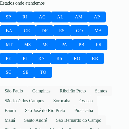
Estados onde atendemos
SP
RJ
AC
AL
AM
AP
BA
CE
DF
ES
GO
MA
MT
MS
MG
PA
PB
PR
PE
PI
RN
RS
RO
RR
SC
SE
TO
São Paulo
Campinas
Ribeirão Preto
Santos
São José dos Campos
Sorocaba
Osasco
Bauru
São José do Rio Preto
Piracicaba
Mauá
Santo André
São Bernardo do Campo