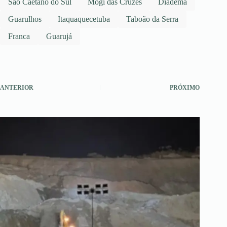
São Caetano do Sul
Mogi das Cruzes
Diadema
Guarulhos
Itaquaquecetuba
Taboão da Serra
Franca
Guarujá
ANTERIOR
PRÓXIMO