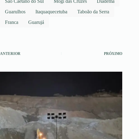
São Caetano do Sul
Mogi das Cruzes
Diadema
Guarulhos
Itaquaquecetuba
Taboão da Serra
Franca
Guarujá
ANTERIOR
PRÓXIMO