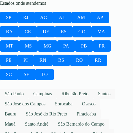
Estados onde atendemos
SP
RJ
AC
AL
AM
AP
BA
CE
DF
ES
GO
MA
MT
MS
MG
PA
PB
PR
PE
PI
RN
RS
RO
RR
SC
SE
TO
São Paulo
Campinas
Ribeirão Preto
Santos
São José dos Campos
Sorocaba
Osasco
Bauru
São José do Rio Preto
Piracicaba
Mauá
Santo André
São Bernardo do Campo