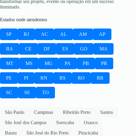
transformar seu projeto, evento ou operação em um sucesso
iluminado.
Estados onde atendemos
SP
RJ
AC
AL
AM
AP
BA
CE
DF
ES
GO
MA
MT
MS
MG
PA
PB
PR
PE
PI
RN
RS
RO
RR
SC
SE
TO
São Paulo
Campinas
Ribeirão Preto
Santos
São José dos Campos
Sorocaba
Osasco
Bauru
São José do Rio Preto
Piracicaba