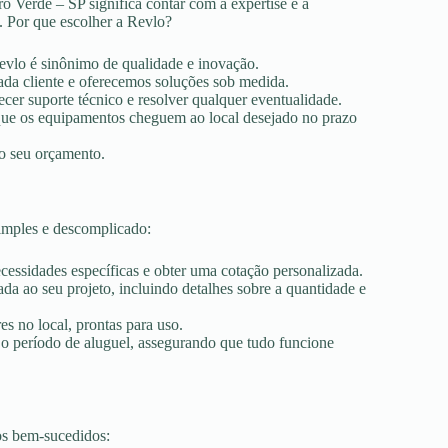
o Verde – SP significa contar com a expertise e a
. Por que escolher a Revlo?
Revlo é sinônimo de qualidade e inovação.
ada cliente e oferecemos soluções sob medida.
ecer suporte técnico e resolver qualquer eventualidade.
r que os equipamentos cheguem ao local desejado no prazo
ao seu orçamento.
imples e descomplicado:
ecessidades específicas e obter uma cotação personalizada.
a ao seu projeto, incluindo detalhes sobre a quantidade e
es no local, prontas para uso.
 o período de aluguel, assegurando que tudo funcione
os bem-sucedidos: