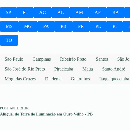
SP
RJ
AC
AL
AM
AP
BA
MS
MG
PA
PB
PR
PE
PI
TO
São Paulo
Campinas
Ribeirão Preto
Santos
São Jo
São José do Rio Preto
Piracicaba
Mauá
Santo André
Mogi das Cruzes
Diadema
Guarulhos
Itaquaquecetuba
POST
ANTERIOR
Aluguel de Torre de Iluminação em Ouro Velho - PB