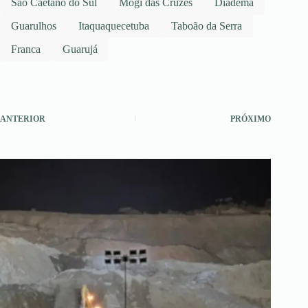
São Caetano do Sul
Mogi das Cruzes
Diadema
Guarulhos
Itaquaquecetuba
Taboão da Serra
Franca
Guarujá
ANTERIOR
PRÓXIMO