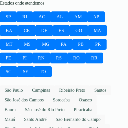
Estados onde atendemos
SP
RJ
AC
AL
AM
AP
BA
CE
DF
ES
GO
MA
MT
MS
MG
PA
PB
PR
PE
PI
RN
RS
RO
RR
SC
SE
TO
São Paulo
Campinas
Ribeirão Preto
Santos
São José dos Campos
Sorocaba
Osasco
Bauru
São José do Rio Preto
Piracicaba
Mauá
Santo André
São Bernardo do Campo