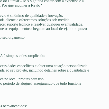
o do Lumiar – MA significa contar com a expertise e a
. Por que escolher a Revlo?
Revlo é sinônimo de qualidade e inovação.
ada cliente e oferecemos soluções sob medida.
ecer suporte técnico e resolver qualquer eventualidade.
r que os equipamentos cheguem ao local desejado no prazo
ao seu orçamento.
A é simples e descomplicado:
ecessidades específicas e obter uma cotação personalizada.
a ao seu projeto, incluindo detalhes sobre a quantidade e
es no local, prontas para uso.
 o período de aluguel, assegurando que tudo funcione
os bem-sucedidos: