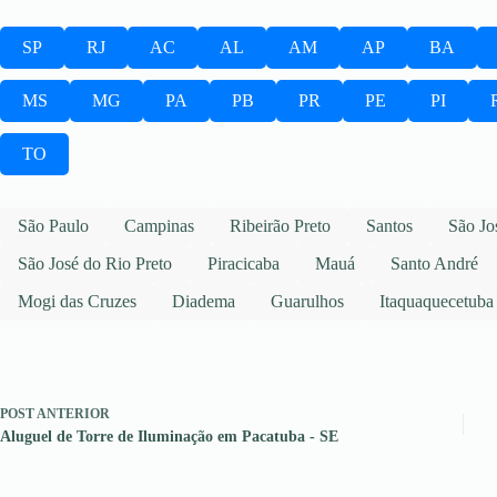
SP
RJ
AC
AL
AM
AP
BA
MS
MG
PA
PB
PR
PE
PI
TO
São Paulo
Campinas
Ribeirão Preto
Santos
São Jo
São José do Rio Preto
Piracicaba
Mauá
Santo André
Mogi das Cruzes
Diadema
Guarulhos
Itaquaquecetuba
POST
ANTERIOR
Aluguel de Torre de Iluminação em Pacatuba - SE