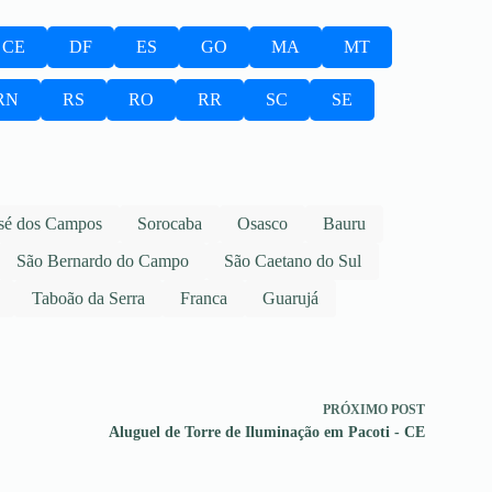
CE
DF
ES
GO
MA
MT
RN
RS
RO
RR
SC
SE
sé dos Campos
Sorocaba
Osasco
Bauru
São Bernardo do Campo
São Caetano do Sul
Taboão da Serra
Franca
Guarujá
PRÓXIMO
POST
Aluguel de Torre de Iluminação em Pacoti - CE