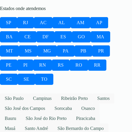
Estados onde atendemos
SP
RJ
AC
AL
AM
AP
BA
CE
DF
ES
GO
MA
MT
MS
MG
PA
PB
PR
PE
PI
RN
RS
RO
RR
SC
SE
TO
São Paulo
Campinas
Ribeirão Preto
Santos
São José dos Campos
Sorocaba
Osasco
Bauru
São José do Rio Preto
Piracicaba
Mauá
Santo André
São Bernardo do Campo