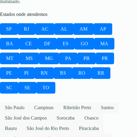
iluminado.
Estados onde atendemos
SP
RJ
AC
AL
AM
AP
BA
CE
DF
ES
GO
MA
MT
MS
MG
PA
PB
PR
PE
PI
RN
RS
RO
RR
SC
SE
TO
São Paulo
Campinas
Ribeirão Preto
Santos
São José dos Campos
Sorocaba
Osasco
Bauru
São José do Rio Preto
Piracicaba