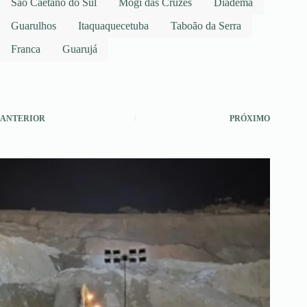
São Caetano do Sul
Mogi das Cruzes
Diadema
Guarulhos
Itaquaquecetuba
Taboão da Serra
Franca
Guarujá
ANTERIOR
PRÓXIMO