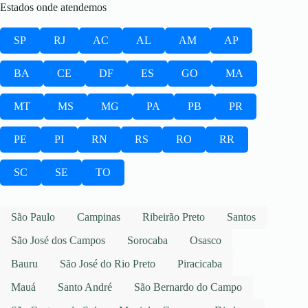
Estados onde atendemos
SP
RJ
AC
AL
AM
AP
BA
CE
DF
ES
GO
MA
MT
MS
MG
PA
PB
PR
PE
PI
RN
RS
RO
RR
SC
SE
TO
São Paulo
Campinas
Ribeirão Preto
Santos
São José dos Campos
Sorocaba
Osasco
Bauru
São José do Rio Preto
Piracicaba
Mauá
Santo André
São Bernardo do Campo