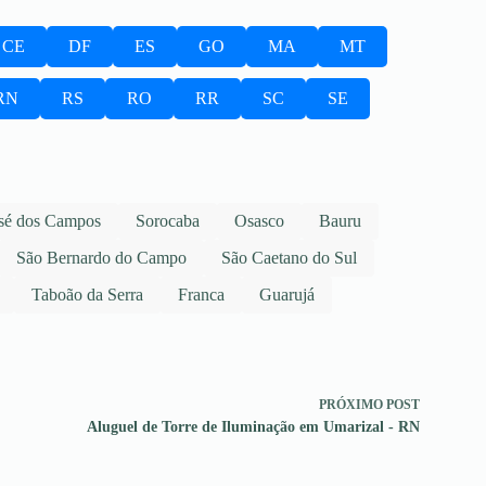
CE
DF
ES
GO
MA
MT
RN
RS
RO
RR
SC
SE
sé dos Campos
Sorocaba
Osasco
Bauru
São Bernardo do Campo
São Caetano do Sul
Taboão da Serra
Franca
Guarujá
PRÓXIMO
POST
Aluguel de Torre de Iluminação em Umarizal - RN