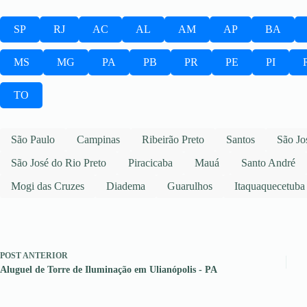
SP
RJ
AC
AL
AM
AP
BA
MS
MG
PA
PB
PR
PE
PI
TO
São Paulo
Campinas
Ribeirão Preto
Santos
São Jo
São José do Rio Preto
Piracicaba
Mauá
Santo André
Mogi das Cruzes
Diadema
Guarulhos
Itaquaquecetuba
POST
ANTERIOR
Aluguel de Torre de Iluminação em Ulianópolis - PA