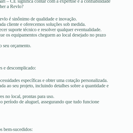
ri – CE significa contar com a expertise e a confiabilidade
lher a Revlo?
Revlo é sinônimo de qualidade e inovação.
ada cliente e oferecemos soluções sob medida.
ecer suporte técnico e resolver qualquer eventualidade.
r que os equipamentos cheguem ao local desejado no prazo
ao seu orçamento.
es e descomplicado:
ecessidades específicas e obter uma cotação personalizada.
a ao seu projeto, incluindo detalhes sobre a quantidade e
es no local, prontas para uso.
 o período de aluguel, assegurando que tudo funcione
os bem-sucedidos: