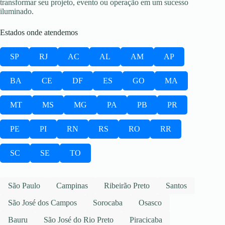
transformar seu projeto, evento ou operação em um sucesso
iluminado.
Estados onde atendemos
SP
RJ
AC
AL
AM
AP
BA
CE
DF
ES
GO
MA
MT
MS
MG
PA
PB
PR
PE
PI
RN
RS
RO
RR
SC
SE
TO
São Paulo
Campinas
Ribeirão Preto
Santos
São José dos Campos
Sorocaba
Osasco
Bauru
São José do Rio Preto
Piracicaba