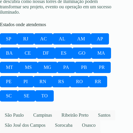
e descubra como nossas torres de iluminação podem
transformar seu projeto, evento ou operação em um sucesso
iluminado.
Estados onde atendemos
SP
RJ
AC
AL
AM
AP
BA
CE
DF
ES
GO
MA
MT
MS
MG
PA
PB
PR
PE
PI
RN
RS
RO
RR
SC
SE
TO
São Paulo
Campinas
Ribeirão Preto
Santos
São José dos Campos
Sorocaba
Osasco