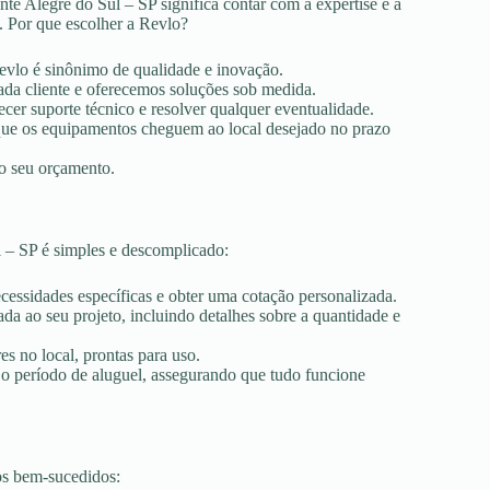
te Alegre do Sul – SP significa contar com a expertise e a
. Por que escolher a Revlo?
Revlo é sinônimo de qualidade e inovação.
ada cliente e oferecemos soluções sob medida.
ecer suporte técnico e resolver qualquer eventualidade.
r que os equipamentos cheguem ao local desejado no prazo
ao seu orçamento.
 – SP é simples e descomplicado:
ecessidades específicas e obter uma cotação personalizada.
a ao seu projeto, incluindo detalhes sobre a quantidade e
es no local, prontas para uso.
 o período de aluguel, assegurando que tudo funcione
os bem-sucedidos: