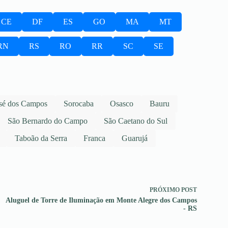
CE
DF
ES
GO
MA
MT
RN
RS
RO
RR
SC
SE
sé dos Campos
Sorocaba
Osasco
Bauru
São Bernardo do Campo
São Caetano do Sul
Taboão da Serra
Franca
Guarujá
PRÓXIMO
POST
Aluguel de Torre de Iluminação em Monte Alegre dos Campos
- RS