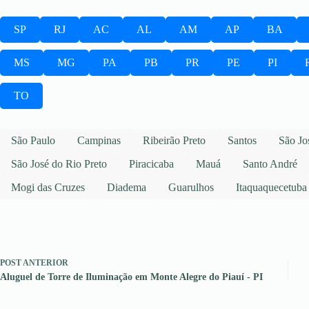
SP
RJ
AC
AL
AM
AP
BA
MS
MG
PA
PB
PR
PE
PI
TO
São Paulo
Campinas
Ribeirão Preto
Santos
São Jo
São José do Rio Preto
Piracicaba
Mauá
Santo André
Mogi das Cruzes
Diadema
Guarulhos
Itaquaquecetuba
POST
ANTERIOR
Aluguel de Torre de Iluminação em Monte Alegre do Piauí - PI