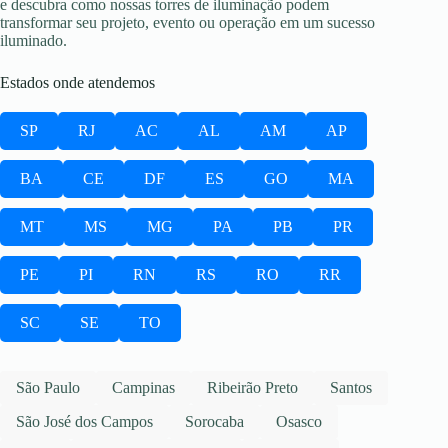
e descubra como nossas torres de iluminação podem
transformar seu projeto, evento ou operação em um sucesso
iluminado.
Estados onde atendemos
SP
RJ
AC
AL
AM
AP
BA
CE
DF
ES
GO
MA
MT
MS
MG
PA
PB
PR
PE
PI
RN
RS
RO
RR
SC
SE
TO
São Paulo
Campinas
Ribeirão Preto
Santos
São José dos Campos
Sorocaba
Osasco