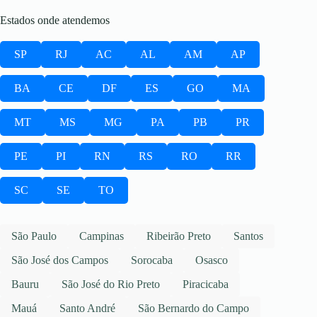
Estados onde atendemos
SP
RJ
AC
AL
AM
AP
BA
CE
DF
ES
GO
MA
MT
MS
MG
PA
PB
PR
PE
PI
RN
RS
RO
RR
SC
SE
TO
São Paulo
Campinas
Ribeirão Preto
Santos
São José dos Campos
Sorocaba
Osasco
Bauru
São José do Rio Preto
Piracicaba
Mauá
Santo André
São Bernardo do Campo