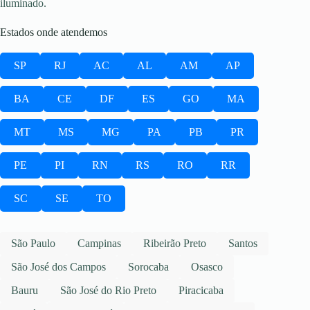
iluminado.
Estados onde atendemos
SP
RJ
AC
AL
AM
AP
BA
CE
DF
ES
GO
MA
MT
MS
MG
PA
PB
PR
PE
PI
RN
RS
RO
RR
SC
SE
TO
São Paulo
Campinas
Ribeirão Preto
Santos
São José dos Campos
Sorocaba
Osasco
Bauru
São José do Rio Preto
Piracicaba