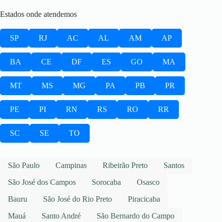
Estados onde atendemos
SP
RJ
AC
AL
AM
AP
BA
CE
DF
ES
GO
MA
MT
MS
MG
PA
PB
PR
PE
PI
RN
RS
RO
RR
SC
SE
TO
São Paulo
Campinas
Ribeirão Preto
Santos
São José dos Campos
Sorocaba
Osasco
Bauru
São José do Rio Preto
Piracicaba
Mauá
Santo André
São Bernardo do Campo