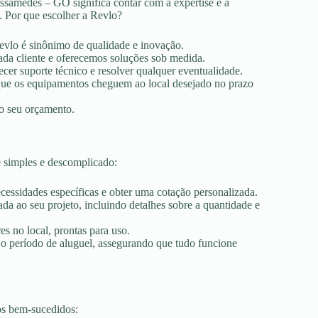
ssâmedes – GO significa contar com a expertise e a
. Por que escolher a Revlo?
Revlo é sinônimo de qualidade e inovação.
ada cliente e oferecemos soluções sob medida.
ecer suporte técnico e resolver qualquer eventualidade.
r que os equipamentos cheguem ao local desejado no prazo
ao seu orçamento.
 simples e descomplicado:
ecessidades específicas e obter uma cotação personalizada.
a ao seu projeto, incluindo detalhes sobre a quantidade e
es no local, prontas para uso.
 o período de aluguel, assegurando que tudo funcione
os bem-sucedidos: