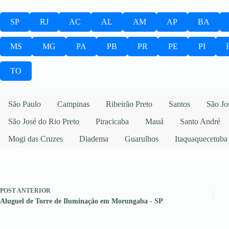
SP
RJ
AC
AL
AM
AP
BA
MS
MG
PA
PB
PR
PE
PI
TO
São Paulo
Campinas
Ribeirão Preto
Santos
São Jo
São José do Rio Preto
Piracicaba
Mauá
Santo André
Mogi das Cruzes
Diadema
Guarulhos
Itaquaquecetuba
POST
ANTERIOR
Aluguel de Torre de Iluminação em Morungaba - SP