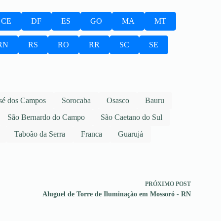
CE
DF
ES
GO
MA
MT
RN
RS
RO
RR
SC
SE
sé dos Campos
Sorocaba
Osasco
Bauru
São Bernardo do Campo
São Caetano do Sul
Taboão da Serra
Franca
Guarujá
PRÓXIMO
POST
Aluguel de Torre de Iluminação em Mossoró - RN