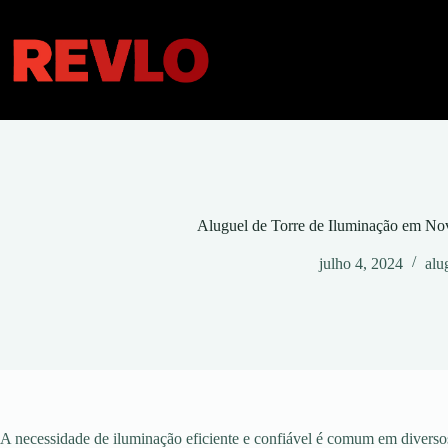
Pular
para
o
conteúdo
Aluguel de Torre de Iluminação em N
julho 4, 2024
alu
A necessidade de iluminação eficiente e confiável é comum em diversos 