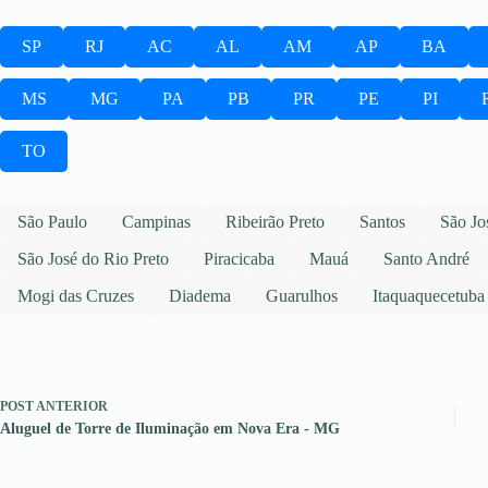
SP
RJ
AC
AL
AM
AP
BA
MS
MG
PA
PB
PR
PE
PI
TO
São Paulo
Campinas
Ribeirão Preto
Santos
São Jo
São José do Rio Preto
Piracicaba
Mauá
Santo André
Mogi das Cruzes
Diadema
Guarulhos
Itaquaquecetuba
POST
ANTERIOR
Aluguel de Torre de Iluminação em Nova Era - MG