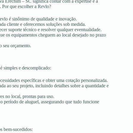
a Erechim – SC significa contar com a expertise e a
. Por que escolher a Revlo?
Revlo é sinônimo de qualidade e inovação.
ada cliente e oferecemos soluções sob medida.
ecer suporte técnico e resolver qualquer eventualidade.
r que os equipamentos cheguem ao local desejado no prazo
ao seu orçamento.
é simples e descomplicado:
ecessidades específicas e obter uma cotação personalizada.
a ao seu projeto, incluindo detalhes sobre a quantidade e
es no local, prontas para uso.
 o período de aluguel, assegurando que tudo funcione
os bem-sucedidos: