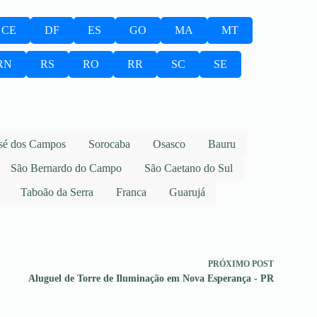
CE
DF
ES
GO
MA
MT
RN
RS
RO
RR
SC
SE
sé dos Campos
Sorocaba
Osasco
Bauru
São Bernardo do Campo
São Caetano do Sul
Taboão da Serra
Franca
Guarujá
PRÓXIMO
POST
Aluguel de Torre de Iluminação em Nova Esperança - PR