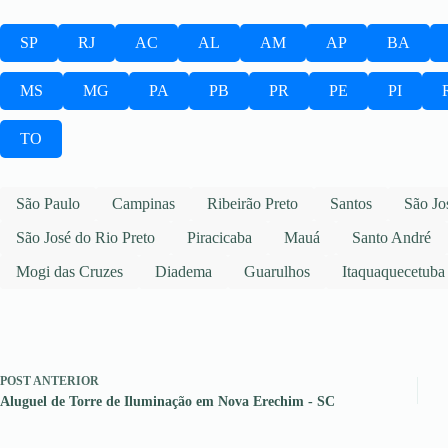
SP
RJ
AC
AL
AM
AP
BA
MS
MG
PA
PB
PR
PE
PI
TO
São Paulo
Campinas
Ribeirão Preto
Santos
São Jo
São José do Rio Preto
Piracicaba
Mauá
Santo André
Mogi das Cruzes
Diadema
Guarulhos
Itaquaquecetuba
POST
ANTERIOR
Aluguel de Torre de Iluminação em Nova Erechim - SC