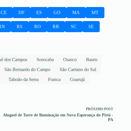
CE
DF
ES
GO
MA
MT
RN
RS
RO
RR
SC
SE
sé dos Campos
Sorocaba
Osasco
Bauru
São Bernardo do Campo
São Caetano do Sul
Taboão da Serra
Franca
Guarujá
PRÓXIMO
POST
Aluguel de Torre de Iluminação em Nova Esperança do Piriá -
PA