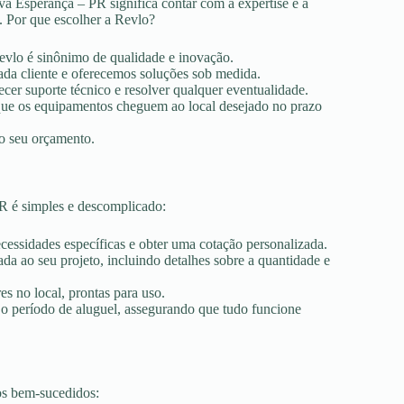
a Esperança – PR significa contar com a expertise e a
. Por que escolher a Revlo?
Revlo é sinônimo de qualidade e inovação.
ada cliente e oferecemos soluções sob medida.
ecer suporte técnico e resolver qualquer eventualidade.
r que os equipamentos cheguem ao local desejado no prazo
ao seu orçamento.
R é simples e descomplicado:
ecessidades específicas e obter uma cotação personalizada.
a ao seu projeto, incluindo detalhes sobre a quantidade e
es no local, prontas para uso.
 o período de aluguel, assegurando que tudo funcione
os bem-sucedidos: