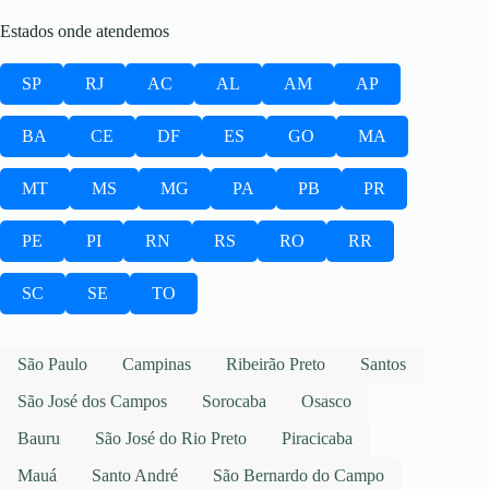
Estados onde atendemos
SP
RJ
AC
AL
AM
AP
BA
CE
DF
ES
GO
MA
MT
MS
MG
PA
PB
PR
PE
PI
RN
RS
RO
RR
SC
SE
TO
São Paulo
Campinas
Ribeirão Preto
Santos
São José dos Campos
Sorocaba
Osasco
Bauru
São José do Rio Preto
Piracicaba
Mauá
Santo André
São Bernardo do Campo