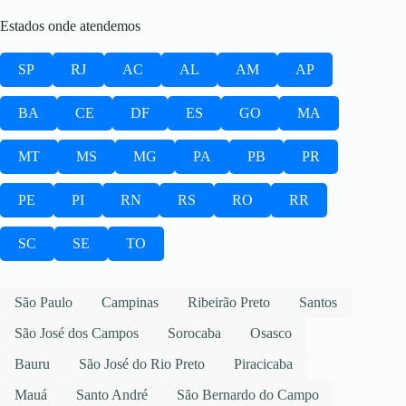
Estados onde atendemos
SP
RJ
AC
AL
AM
AP
BA
CE
DF
ES
GO
MA
MT
MS
MG
PA
PB
PR
PE
PI
RN
RS
RO
RR
SC
SE
TO
São Paulo
Campinas
Ribeirão Preto
Santos
São José dos Campos
Sorocaba
Osasco
Bauru
São José do Rio Preto
Piracicaba
Mauá
Santo André
São Bernardo do Campo