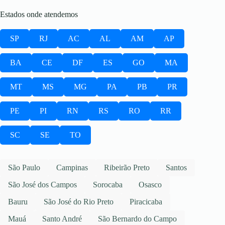
Estados onde atendemos
SP
RJ
AC
AL
AM
AP
BA
CE
DF
ES
GO
MA
MT
MS
MG
PA
PB
PR
PE
PI
RN
RS
RO
RR
SC
SE
TO
São Paulo
Campinas
Ribeirão Preto
Santos
São José dos Campos
Sorocaba
Osasco
Bauru
São José do Rio Preto
Piracicaba
Mauá
Santo André
São Bernardo do Campo