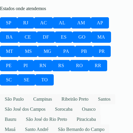
Estados onde atendemos
SP
RJ
AC
AL
AM
AP
BA
CE
DF
ES
GO
MA
MT
MS
MG
PA
PB
PR
PE
PI
RN
RS
RO
RR
SC
SE
TO
São Paulo
Campinas
Ribeirão Preto
Santos
São José dos Campos
Sorocaba
Osasco
Bauru
São José do Rio Preto
Piracicaba
Mauá
Santo André
São Bernardo do Campo