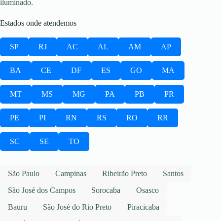
iluminado.
Estados onde atendemos
SP
RJ
AC
AL
AM
AP
BA
CE
DF
ES
GO
MA
MT
MS
MG
PA
PB
PR
PE
PI
RN
RS
RO
RR
SC
SE
TO
São Paulo
Campinas
Ribeirão Preto
Santos
São José dos Campos
Sorocaba
Osasco
Bauru
São José do Rio Preto
Piracicaba