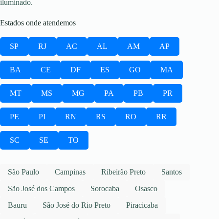
iluminado.
Estados onde atendemos
SP
RJ
AC
AL
AM
AP
BA
CE
DF
ES
GO
MA
MT
MS
MG
PA
PB
PR
PE
PI
RN
RS
RO
RR
SC
SE
TO
São Paulo
Campinas
Ribeirão Preto
Santos
São José dos Campos
Sorocaba
Osasco
Bauru
São José do Rio Preto
Piracicaba