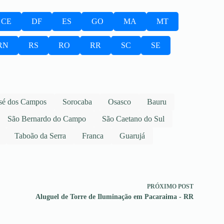
CE
DF
ES
GO
MA
MT
RN
RS
RO
RR
SC
SE
sé dos Campos
Sorocaba
Osasco
Bauru
São Bernardo do Campo
São Caetano do Sul
Taboão da Serra
Franca
Guarujá
PRÓXIMO
POST
Aluguel de Torre de Iluminação em Pacaraima - RR