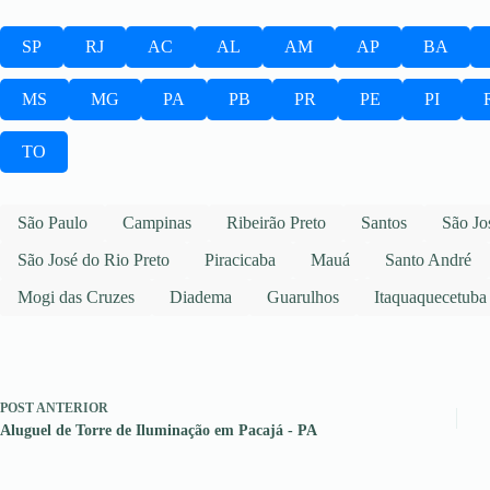
SP
RJ
AC
AL
AM
AP
BA
MS
MG
PA
PB
PR
PE
PI
TO
São Paulo
Campinas
Ribeirão Preto
Santos
São Jo
São José do Rio Preto
Piracicaba
Mauá
Santo André
Mogi das Cruzes
Diadema
Guarulhos
Itaquaquecetuba
POST
ANTERIOR
Aluguel de Torre de Iluminação em Pacajá - PA