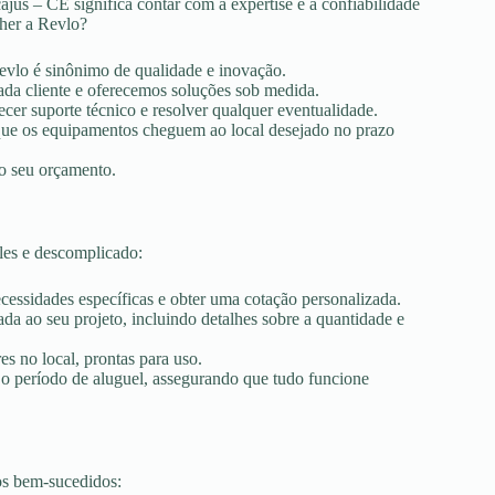
jus – CE significa contar com a expertise e a confiabilidade
lher a Revlo?
Revlo é sinônimo de qualidade e inovação.
ada cliente e oferecemos soluções sob medida.
ecer suporte técnico e resolver qualquer eventualidade.
r que os equipamentos cheguem ao local desejado no prazo
ao seu orçamento.
les e descomplicado:
ecessidades específicas e obter uma cotação personalizada.
a ao seu projeto, incluindo detalhes sobre a quantidade e
es no local, prontas para uso.
 o período de aluguel, assegurando que tudo funcione
os bem-sucedidos: