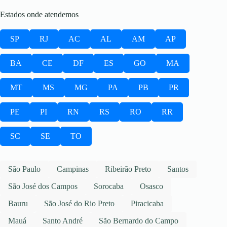
Estados onde atendemos
SP
RJ
AC
AL
AM
AP
BA
CE
DF
ES
GO
MA
MT
MS
MG
PA
PB
PR
PE
PI
RN
RS
RO
RR
SC
SE
TO
São Paulo
Campinas
Ribeirão Preto
Santos
São José dos Campos
Sorocaba
Osasco
Bauru
São José do Rio Preto
Piracicaba
Mauá
Santo André
São Bernardo do Campo