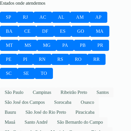
Estados onde atendemos
SP
RJ
AC
AL
AM
AP
BA
CE
DF
ES
GO
MA
MT
MS
MG
PA
PB
PR
PE
PI
RN
RS
RO
RR
SC
SE
TO
São Paulo
Campinas
Ribeirão Preto
Santos
São José dos Campos
Sorocaba
Osasco
Bauru
São José do Rio Preto
Piracicaba
Mauá
Santo André
São Bernardo do Campo