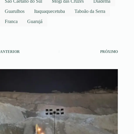
São Caetano do Sul
Mogi das Cruzes
Diadema
Guarulhos
Itaquaquecetuba
Taboão da Serra
Franca
Guarujá
ANTERIOR
PRÓXIMO