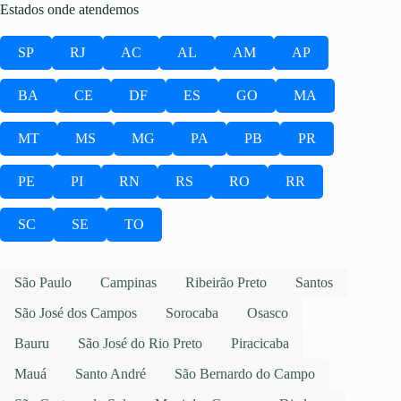
Estados onde atendemos
SP
RJ
AC
AL
AM
AP
BA
CE
DF
ES
GO
MA
MT
MS
MG
PA
PB
PR
PE
PI
RN
RS
RO
RR
SC
SE
TO
São Paulo
Campinas
Ribeirão Preto
Santos
São José dos Campos
Sorocaba
Osasco
Bauru
São José do Rio Preto
Piracicaba
Mauá
Santo André
São Bernardo do Campo