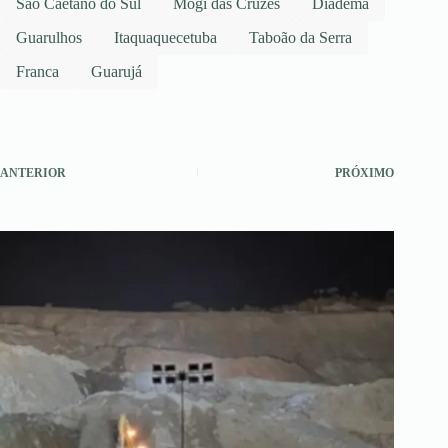
São Caetano do Sul
Mogi das Cruzes
Diadema
Guarulhos
Itaquaquecetuba
Taboão da Serra
Franca
Guarujá
ANTERIOR
PRÓXIMO